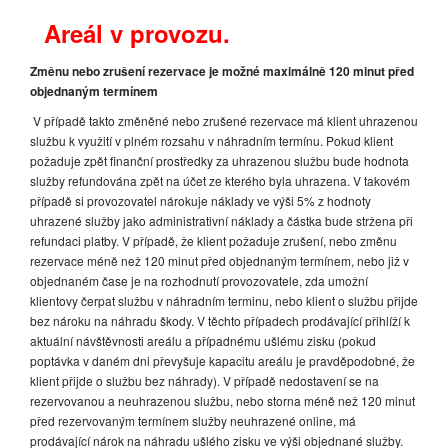
Areál v provozu.
Změnu nebo zrušení rezervace je možné maximálně 120 minut před
objednaným termínem
V případě takto změněné nebo zrušené rezervace má klient uhrazenou
službu k využití v plném rozsahu v náhradním termínu. Pokud klient
požaduje zpět finanční prostředky za uhrazenou službu bude hodnota
služby refundována zpět na účet ze kterého byla uhrazena. V takovém
případě si provozovatel nárokuje náklady ve výši 5% z hodnoty
uhrazené služby jako administrativní náklady a částka bude stržena při
refundaci platby. V případě, že klient požaduje zrušení, nebo změnu
rezervace méně než 120 minut před objednaným termínem, nebo již v
objednaném čase je na rozhodnutí provozovatele, zda umožní
klientovy čerpat službu v náhradním terminu, nebo klient o službu přijde
bez nároku na náhradu škody. V těchto případech prodávající přihlíží k
aktuální návštěvnosti areálu a případnému ušlému zisku (pokud
poptávka v daném dni převyšuje kapacitu areálu je pravděpodobné, že
klient přijde o službu bez náhrady). V případě nedostavení se na
rezervovanou a neuhrazenou službu, nebo storna méně než 120
minut
před rezervovaným termínem služby neuhrazené online, má
prodávající nárok na náhradu ušlého zisku ve výši objednané služby.