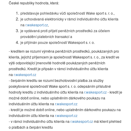
České republiky hodnota, která:
představuje pohledávku vůči společnosti Wake sport s. r. o.,
je uchovávaná elektronicky v rámci individuálního účtu klienta
na
r.wakesport.cz
,
je vydávaná proti přijetí peněžních prostředků za účelem
provádění platebních transakcí a
je přijímán pouze společností Wakesport s. r. o.
- kreditem se rozumí výměna peněžních prostředků, poukázaných pro
klienta, jejichž příjemcem je společností Wakesport s. r. o., za kredit ve
výši odpovídající jmenovité hodnotě poukázaných peněžních
prostředků. Kredit je připsán v rámci individuálního účtu klienta
na
r.wakesport.cz
- čerpáním kreditu se rozumí bezhotovostní platba za služby
poskytované společností Wake sport s. r. o. odepsáním příslušné
hodnoty kreditu z individuálního účtu klienta na
r.wakesport.cz
- kredit je
možné dobít online, nebo uplatněním dárkového poukazu na
individuálním účtu klienta na
r.wakesport.cz
- kredit je možné dobít online, nebo uplatněním dárkového poukazu na
individuálním účtu klienta na
r.wakesport.cz
- v rámci individuálního účtu klienta na
r.wakesport.cz
má klient přehled
o platbách a čerpání kreditu