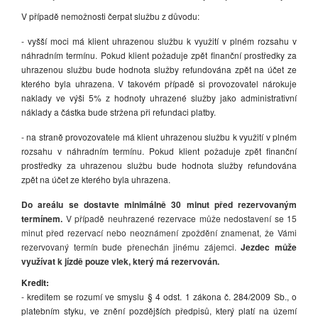
V případě nemožnosti čerpat službu z důvodu:
- vyšší moci má klient uhrazenou službu k využití v plném rozsahu v
náhradním termínu. Pokud klient požaduje zpět finanční prostředky za
uhrazenou službu bude hodnota služby refundována zpět na účet ze
kterého byla uhrazena. V takovém případě si provozovatel nárokuje
naklady ve výši 5% z hodnoty uhrazené služby jako administrativní
náklady a částka bude stržena při refundaci platby.
- na straně provozovatele má klient uhrazenou službu k využití v plném
rozsahu v náhradním termínu. Pokud klient požaduje zpět finanční
prostředky za uhrazenou službu bude hodnota služby refundována
zpět na účet ze kterého byla uhrazena.
Do areálu se dostavte minimálně 30 minut před rezervovaným
termínem.
V případě neuhrazené rezervace může nedostavení se 15
minut před rezervací nebo neoznámení zpoždění znamenat, že Vámi
rezervovaný termín bude přenechán jinému zájemci.
Jezdec může
využívat k jízdě pouze vlek, který má rezervován.
Kredit:
- kreditem se rozumí ve smyslu § 4 odst. 1 zákona č. 284/2009 Sb., o
platebním styku, ve znění pozdějších předpisů, který platí na území