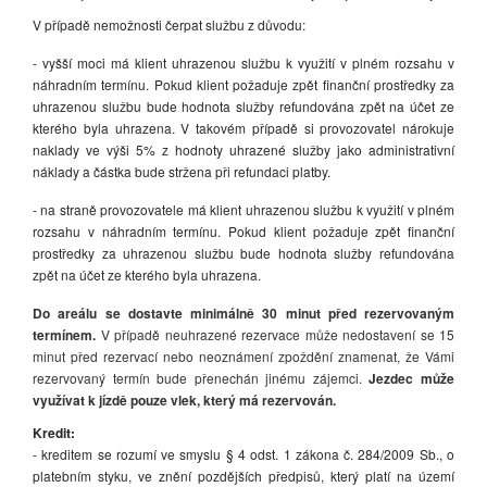
V případě nemožnosti čerpat službu z důvodu:
- vyšší moci má klient uhrazenou službu k využití v plném rozsahu v
náhradním termínu. Pokud klient požaduje zpět finanční prostředky za
uhrazenou službu bude hodnota služby refundována zpět na účet ze
kterého byla uhrazena. V takovém případě si provozovatel nárokuje
naklady ve výši 5% z hodnoty uhrazené služby jako administrativní
náklady a částka bude stržena při refundaci platby.
- na straně provozovatele má klient uhrazenou službu k využití v plném
rozsahu v náhradním termínu. Pokud klient požaduje zpět finanční
prostředky za uhrazenou službu bude hodnota služby refundována
zpět na účet ze kterého byla uhrazena.
Do areálu se dostavte minimálně 30 minut před rezervovaným
termínem.
V případě neuhrazené rezervace může nedostavení se 15
minut před rezervací nebo neoznámení zpoždění znamenat, že Vámi
rezervovaný termín bude přenechán jinému zájemci.
Jezdec může
využívat k jízdě pouze vlek, který má rezervován.
Kredit:
- kreditem se rozumí ve smyslu § 4 odst. 1 zákona č. 284/2009 Sb., o
platebním styku, ve znění pozdějších předpisů, který platí na území