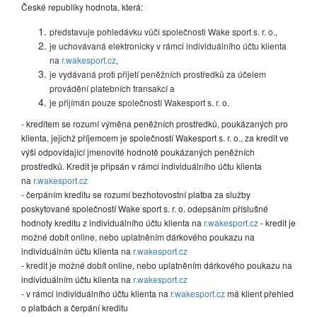
České republiky hodnota, která:
představuje pohledávku vůči společnosti Wake sport s. r. o.,
je uchovávaná elektronicky v rámci individuálního účtu klienta
na
r.wakesport.cz
,
je vydávaná proti přijetí peněžních prostředků za účelem
provádění platebních transakcí a
je přijímán pouze společností Wakesport s. r. o.
- kreditem se rozumí výměna peněžních prostředků, poukázaných pro
klienta, jejichž příjemcem je společností Wakesport s. r. o., za kredit ve
výši odpovídající jmenovité hodnotě poukázaných peněžních
prostředků. Kredit je připsán v rámci individuálního účtu klienta
na
r.wakesport.cz
- čerpáním kreditu se rozumí bezhotovostní platba za služby
poskytované společností Wake sport s. r. o. odepsáním příslušné
hodnoty kreditu z individuálního účtu klienta na
r.wakesport.cz
- kredit je
možné dobít online, nebo uplatněním dárkového poukazu na
individuálním účtu klienta na
r.wakesport.cz
- kredit je možné dobít online, nebo uplatněním dárkového poukazu na
individuálním účtu klienta na
r.wakesport.cz
- v rámci individuálního účtu klienta na
r.wakesport.cz
má klient přehled
o platbách a čerpání kreditu