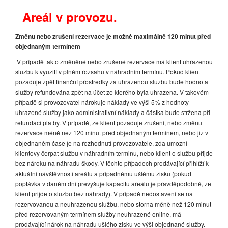
Areál v provozu.
Změnu nebo zrušení rezervace je možné maximálně 120 minut před
objednaným termínem
V případě takto změněné nebo zrušené rezervace má klient uhrazenou
službu k využití v plném rozsahu v náhradním termínu. Pokud klient
požaduje zpět finanční prostředky za uhrazenou službu bude hodnota
služby refundována zpět na účet ze kterého byla uhrazena. V takovém
případě si provozovatel nárokuje náklady ve výši 5% z hodnoty
uhrazené služby jako administrativní náklady a částka bude stržena při
refundaci platby. V případě, že klient požaduje zrušení, nebo změnu
rezervace méně než 120 minut před objednaným termínem, nebo již v
objednaném čase je na rozhodnutí provozovatele, zda umožní
klientovy čerpat službu v náhradním terminu, nebo klient o službu přijde
bez nároku na náhradu škody. V těchto případech prodávající přihlíží k
aktuální návštěvnosti areálu a případnému ušlému zisku (pokud
poptávka v daném dni převyšuje kapacitu areálu je pravděpodobné, že
klient přijde o službu bez náhrady). V případě nedostavení se na
rezervovanou a neuhrazenou službu, nebo storna méně než 120
minut
před rezervovaným termínem služby neuhrazené online, má
prodávající nárok na náhradu ušlého zisku ve výši objednané služby.