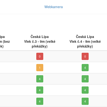
Webkamera
ípa
Česká Lípa
Česká Lípa
6m (bez
Vlek č.3 - 9m (velké
Vlek č.4 - 9m (velké
k)
překážky)
překážky)
0
0
1
4
4
4
4
4
4
4