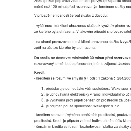
zisku (pokud poptávka v daném dni převyšuje kapacitu areál
méně než 120
minut před rezervovaným termínem služby neuh
V případě nemožnosti čerpat službu z důvodu:
- vyšší moci má klient uhrazenou službu k využití v plném r
ze kterého byla uhrazena. V takovém případě si provozovatel 
- na straně provozovatele má klient uhrazenou službu k využ
zpět na účet ze kterého byla uhrazena.
Do areálu se dostavte minimálně 30 minut před rezervo
rezervovaný termín bude přenechán jinému zájemci.
Jezdec 
Kredit:
- kreditem se rozumí ve smyslu § 4 odst. 1 zákona č. 284/2009
představuje pohledávku vůči společnosti Wake sport s. 
je uchovávaná elektronicky v rámci individuálního účt
je vydávaná proti přijetí peněžních prostředků za úče
je přijímán pouze společností Wakesport s. r. o.
- kreditem se rozumí výměna peněžních prostředků, poukázanýc
prostředků. Kredit je připsán v rámci individuálního účtu klie
- čerpáním kreditu se rozumí bezhotovostní platba za služby 