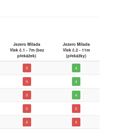
Jezero Milada
Jezero Milada
Vlek č.1 - 7m (bez
Vlek č.2 - 11m
překážek)
(překážky)
0
4
0
4
0
4
0
0
0
0