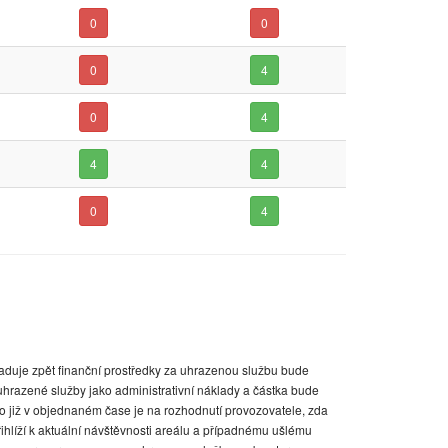
0
0
0
4
0
4
4
4
0
4
aduje zpět finanční prostředky za uhrazenou službu bude
hrazené služby jako administrativní náklady a částka bude
o již v objednaném čase je na rozhodnutí provozovatele, zda
ihlíží k aktuální návštěvnosti areálu a případnému ušlému