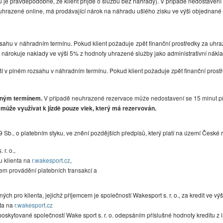
u je pravděpodobné, že klient přijde o službu bez náhrady). V případě nedostaven
razené online, má prodávající nárok na náhradu ušlého zisku ve výši objednané 
ozsahu v náhradním termínu. Pokud klient požaduje zpět finanční prostředky za u
nárokuje naklady ve výši 5% z hodnoty uhrazené služby jako administrativní náklad
ití v plném rozsahu v náhradním termínu. Pokud klient požaduje zpět finanční pr
vaným termínem.
V případě neuhrazené rezervace může nedostavení se 15 minut 
může využívat k jízdě pouze vlek, který má rezervován.
 Sb., o platebním styku, ve znění pozdějších předpisů, který platí na území České 
r. o.,
u klienta na
r.wakesport.cz
,
lem provádění platebních transakcí a
h pro klienta, jejichž příjemcem je společností Wakesport s. r. o., za kredit ve 
nta na
r.wakesport.cz
poskytované společností Wake sport s. r. o. odepsáním příslušné hodnoty kreditu z 