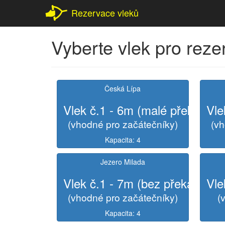
Rezervace vleků
Vyberte vlek pro reze
Česká Lípa
Vlek č.1 - 6m (malé překážky)
Vle
(vhodné pro začátečníky)
(vh
Kapacita: 4
Jezero Milada
Vlek č.1 - 7m (bez překážek)
Vle
(vhodné pro začátečníky)
(
Kapacita: 4