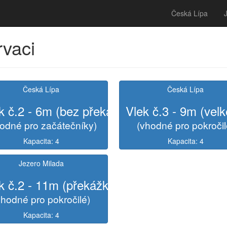
Česká Lípa
rvaci
Česká Lípa
Česká Lípa
k č.2 - 6m (bez překážek)
Vlek č.3 - 9m (vel
odné pro začátečníky)
(vhodné pro pokročil
Kapacita: 4
Kapacita: 4
Jezero Milada
k č.2 - 11m (překážky)
vhodné pro pokročilé)
Kapacita: 4