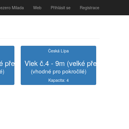
Jezero Milada
Web
Přihlásit se
Registrace
Česká Lípa
ké překážky)
Vlek č.4 - 9m (velké překážky)
é)
(vhodné pro pokročilé)
Kapacita: 4