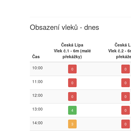
Obsazení vleků - dnes
Česká Lípa
Česká L
Vlek č.1 - 6m (malé
Vlek č.2 - 
Čas
překážky)
překáže
10:00
0
0
11:00
0
0
12:00
0
0
13:00
4
0
14:00
3
0