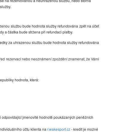
í se na rezervovanou a neuhrazenou službu, nebo storna
služby.
hrazenou službu bude hodnota služby refundována zpět na účet
y a částka bude stržena při refundaci platby.
ostředky za uhrazenou službu bude hodnota služby refundována
před rezervací nebo neoznámení zpoždění znamenat, že Vámi
republiky hodnota, která:
výši odpovídající jmenovité hodnotě poukázaných peněžních
individuálního účtu klienta na
r.wakesport.cz
- kredit je možné