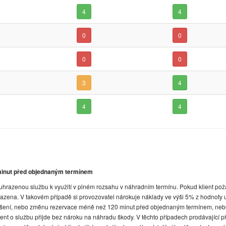
4
4
0
0
0
0
3
4
4
4
minut před objednaným termínem
hrazenou službu k využití v plném rozsahu v náhradním termínu. Pokud klient pož
azena. V takovém případě si provozovatel nárokuje náklady ve výši 5% z hodnoty u
e zrušení, nebo změnu rezervace méně než 120 minut před objednaným termínem, neb
ent o službu přijde bez nároku na náhradu škody. V těchto případech prodávající př