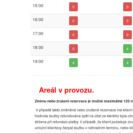
15:00
0
0
16:00
0
0
17:00
0
0
18:00
0
4
19:00
4
4
Areál v provozu.
Změnu nebo zrušení rezervace je možné maximálně 120 
V případě takto změněné nebo zrušené rezervace má klient u
hodnota služby refundována zpět na účet ze kterého byla uhr
stržena při refundaci platby. V případě, že klient požaduj
umožní klientovy čerpat službu v náhradním terminu, nebo kli